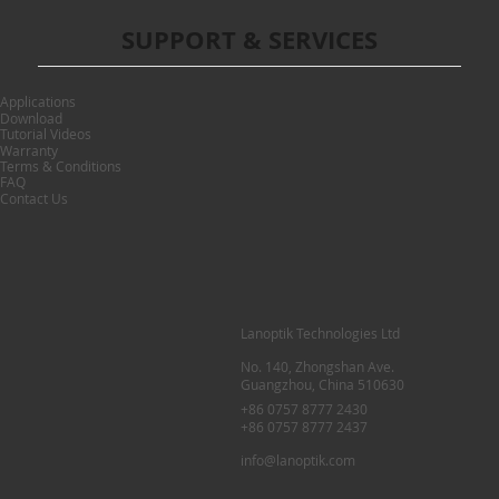
SUPPORT & SERVICES
Applications
Download
Tutorial Videos
Warranty
Terms & Conditions
FAQ
Contact Us
Lanoptik Technologies Ltd
No. 140, Zhongshan Ave.
Guangzhou, China 510630
+86 0757 8777 2430
+86 0757 8777 2437
info@lanoptik.com