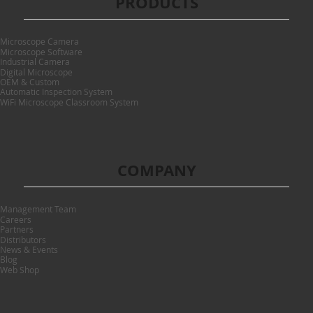
PRODUCTS
Microscope Camera
Microscope Software
Industrial Camera
Digital Microscope
OEM & Custom
Automatic Inspection System
WiFi Microscope Classroom System
COMPANY
Management Team
Careers
Partners
Distributors
News & Events
Blog
Web Shop