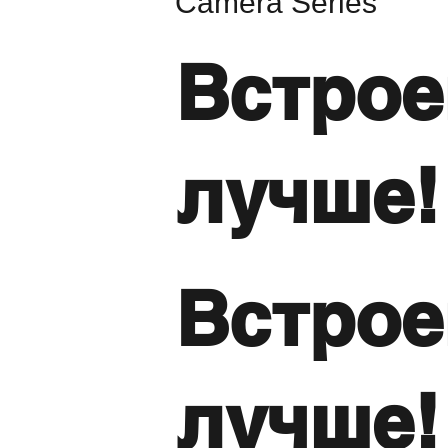
Camera Series
Встро
лучше!
Встро
лучше!