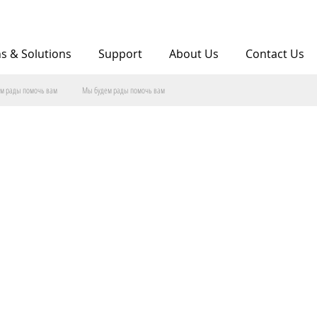
ns & Solutions
Support
About Us
Contact Us
м рады помочь вам
Мы будем рады помочь вам