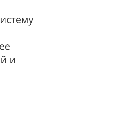
систему
ее
й и