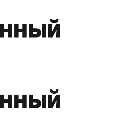
енный
енный